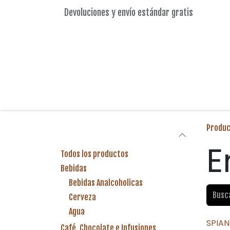
Ir al contenido
Devoluciones y envío estándar gratis
Tienda
Cita
Contáctanos
Ayuda
React
Produc
Categorías
E
Todos los productos
Bebidas
Bebidas Analcoholicas
Cerveza
Agua
SPIA
Café, Chocolate e Infusiones