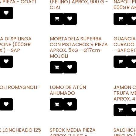
 PIEZA - COATI
(FELINO) APROX. 900 G -
NAPOLI P
CLAI
600GR AP
A DI SPILINGA
MORTADELA SUPERBA
GUANCIA
PONE (500GR
CON PISTACHOS ½ PIEZA
CURADO (
.) - SAP
APROX. 5KG - Ø17cm-
- SAPOR
MOJOLI
OLI ROMAGNOLI -
LOMO DE ATÚN
JAMÓN C
AHUMADO
TRUFA ME
APROX. 4 
K LONCHEADO 125
SPECK MEDIA PIEZA
SALCHIC
APROX. 2,4 KG -
HINOJO (