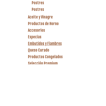
Postres
Postres
Aceite y Vinagre
Productos de Horno
Accesorios
Especias
Embutidos y Fiambres
Queso Curado
Productos Congelados
Selección Premium
Café, Chocolate e Infusiones
Conservas
Salsas y Conservas
Harinas
Vinos y Licores
Pasta y arroz