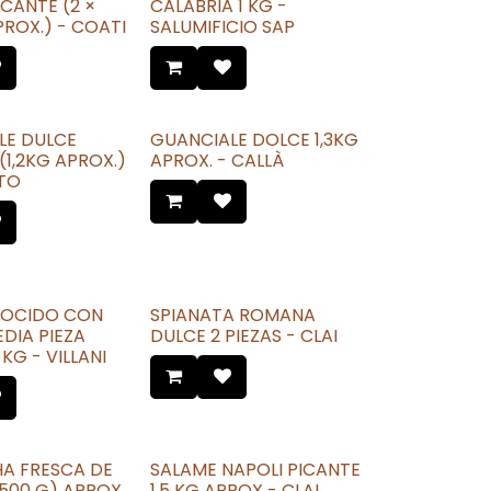
ICANTE (2 ×
CALABRIA 1 KG -
ROX.) - COATI
SALUMIFICIO SAP
LE DULCE
GUANCIALE DOLCE 1,3KG
1,2KG APROX.)
APROX. - CALLÀ
ITO
OCIDO CON
SPIANATA ROMANA
DIA PIEZA
DULCE 2 PIEZAS - CLAI
KG - VILLANI
HA FRESCA DE
SALAME NAPOLI PICANTE
500 G) APROX.
1,5 KG APROX - CLAI