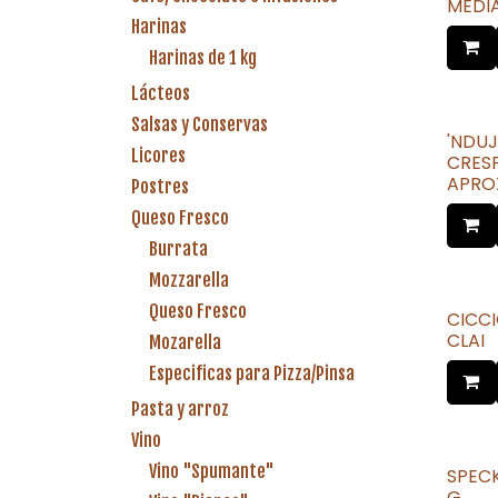
MEDIA
Harinas
Harinas de 1 kg
Lácteos
Salsas y Conservas
'NDUJ
Licores
CRES
APROX
Postres
Queso Fresco
Burrata
Mozzarella
Queso Fresco
CICCI
CLAI
Mozarella
Especificas para Pizza/Pinsa
Pasta y arroz
Vino
Vino "Spumante"
SPEC
G